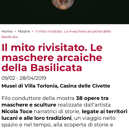
Home
>
Mostre
>
Il mito rivisitato. Le maschere arcaiche della
Tu sei qui
Basilicata
Il mito rivisitato. Le
maschere arcaiche
della Basilicata
09/02 - 28/04/2019
Musei di Villa Torlonia,
Casina delle Civette
Filo conduttore della mostra
38 opere tra
maschere e sculture
realizzate dall’artista
Nicola Toce
narratrici di storie,
legate ai territori
lucani e alle loro tradizioni
, un viaggio nello
spazio e nel tempo, alla scoperta di storie e