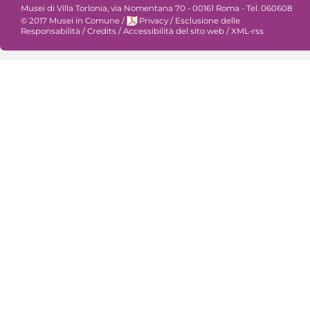
Musei di Villa Torlonia, via Nomentana 70 - 00161 Roma - Tel. 060608
© 2017 Musei in Comune
/
Privacy
/
Esclusione delle
Responsabilità
/
Credits
/
Accessibilità del sito web
/
XML-rss