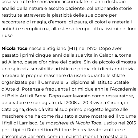
osserva tutte le sensazioni accumulate in anni di studio,
analisi della natura e ascolto paziente, collezionando storie
restituite attraverso la plasticità delle sue opere per
raccontare di magia, d’amore, di paura, di colori e materiali
antichi e semplici ma, allo stesso tempo, attualissimi nel loro
riuso.
Nicola Toce
nasce a Stigliano (MT) nel 1970. Dopo aver
passato i primi cinque anni della sua vita in Calabria, torna
ad Aliano, paese d’origine del padre. Sin da piccolo dimostra
una spiccata sensibilità artistica e prima dei dieci anni inizia
a creare le proprie maschere da usare durante le sfilate
organizzate per il Carnevale. Si diploma all’Istituto Statale
d’Arte di Potenza e frequenta i primi due anni all’Accademia
di Belle Arti di Brera. Dopo aver lavorato come restauratore,
decoratore e scenografo, dal 2008 al 2013 vive a Girona, in
Catalogna, dove dà vita al suo primo progetto legato alle
maschere che ha come risultato alcune mostre ed il volume
I figli di Lamisco.
Le maschere di Nicola Toce
, uscito nel 2015
per i tipi di Rubbettino Editore. Ha realizzato sculture e
bassorilievi per enti, comuni ed istituzioni. La mostra alla