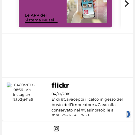
Il 
Le APP del
Mus
Sistema Musei
net
04/10/2018
E' di #Cavaceppi il calco in gesso del
busto dell’imperatore #Caracalla
conservato nel #CasinoNobile a
#VillaTorlonia. Per la