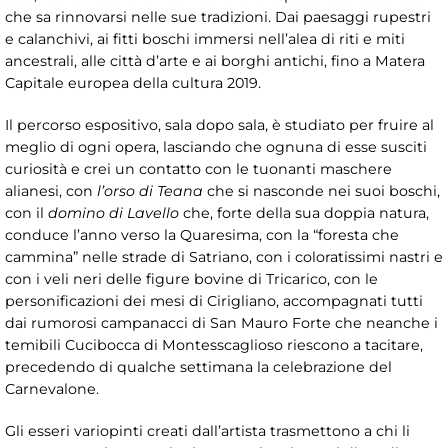
che sa rinnovarsi nelle sue tradizioni. Dai paesaggi rupestri
e calanchivi, ai fitti boschi immersi nell’alea di riti e miti
ancestrali, alle città d’arte e ai borghi antichi, fino a Matera
Capitale europea della cultura 2019.
Il percorso espositivo, sala dopo sala, è studiato per fruire al
meglio di ogni opera, lasciando che ognuna di esse susciti
curiosità e crei un contatto con le tuonanti maschere
alianesi, con
l’orso di Teana
che si nasconde nei suoi boschi,
con il
domino di Lavello
che, forte della sua doppia natura,
conduce l’anno verso la Quaresima, con la “foresta che
cammina” nelle strade di Satriano, con i coloratissimi nastri e
con i veli neri delle figure bovine di Tricarico, con le
personificazioni dei mesi di Cirigliano, accompagnati tutti
dai rumorosi campanacci di San Mauro Forte che neanche i
temibili Cucibocca di Montesscaglioso riescono a tacitare,
precedendo di qualche settimana la celebrazione del
Carnevalone.
Gli esseri variopinti creati dall’artista trasmettono a chi li