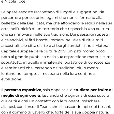
e Nicola Toce.
Le opere esposte raccontano di luoghi e suggestioni da
percorrere per scoprire legami che non si fermano alla
bellezza della Basilicata, ma che affondano le radici nella sua
arte, nell’unicità di un territorio che rispecchia una cultura
che sa rinnovarsi nelle sue tradizioni. Dai paesaggi rupestri
e calanchivi, ai fitti boschi immersi nell’alea di riti e miti
ancestrali, alle città d’arte e ai borghi antichi, fino a Matera
Capitale europea della cultura 2019. Un patrimonio poco
noto al grande pubblico nella sua espressione materiale, ma
soprattutto in quella immateriale, portatrice di conoscenze
e sentimenti che, partendo da tradizioni più o meno
lontane nel tempo, si mostrano nella loro continua
evoluzione.
Il
percorso espositivo
, sala dopo sala, è
studiato per fruire al
meglio di ogni opera
, lasciando che ognuna di esse susciti
curiosità e crei un contatto con le tuonanti maschere
alianesi, con l’orso di Teana che si nasconde nei suoi boschi,
con il domino di Lavello che, forte della sua doppia natura,