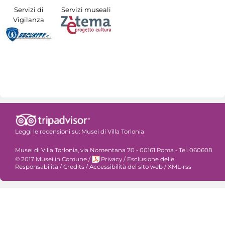
Servizi di
Servizi museali
Vigilanza
Leggi le recensioni su:
Musei di Villa Torlonia
Musei di Villa Torlonia, via Nomentana 70 - 00161 Roma - Tel. 060608
© 2017 Musei in Comune
/
Privacy
/
Esclusione delle
Responsabilità
/
Credits
/
Accessibilità del sito web
/
XML-rss