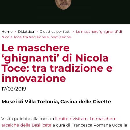
Home
>
Didattica
>
Didattica per tutti
>
Le maschere ‘ghignanti’ di
Tu sei qui
Nicola Toce: tra tradizione e innovazione
Le maschere
‘ghignanti’ di Nicola
Toce: tra tradizione e
innovazione
17/03/2019
Musei di Villa Torlonia,
Casina delle Civette
Visita guidata alla mostra
Il mito rivisitato. Le maschere
arcaiche della Basilicata
a cura di Francesca Romana Uccella