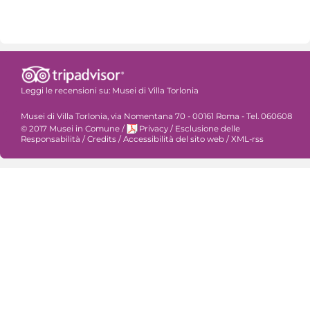
Leggi le recensioni su:
Musei di Villa Torlonia
Musei di Villa Torlonia, via Nomentana 70 - 00161 Roma - Tel. 060608
© 2017 Musei in Comune
/
Privacy
/
Esclusione delle
Responsabilità
/
Credits
/
Accessibilità del sito web
/
XML-rss