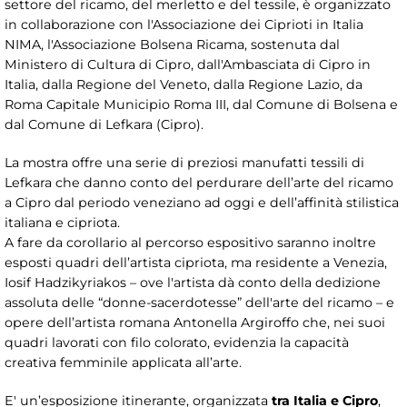
settore del ricamo, del merletto e del tessile, è organizzato
in collaborazione con l'Associazione dei Ciprioti in Italia
NIMA, l'Associazione Bolsena Ricama, sostenuta dal
Ministero di Cultura di Cipro, dall'Ambasciata di Cipro in
Italia, dalla Regione del Veneto, dalla Regione Lazio, da
Roma Capitale Municipio Roma III, dal Comune di Bolsena e
dal Comune di Lefkara (Cipro).
La mostra offre una serie di preziosi manufatti tessili di
Lefkara che danno conto del perdurare dell’arte del ricamo
a Cipro dal periodo veneziano ad oggi e dell’affinità stilistica
italiana e cipriota.
A fare da corollario al percorso espositivo saranno inoltre
esposti quadri dell’artista cipriota, ma residente a Venezia,
Iosif Hadzikyriakos – ove l'artista dà conto della dedizione
assoluta delle “donne-sacerdotesse” dell'arte del ricamo – e
opere dell’artista romana Antonella Argiroffo che, nei suoi
quadri lavorati con filo colorato, evidenzia la capacità
creativa femminile applicata all’arte.
E' un’esposizione itinerante, organizzata
tra Italia e Cipro
,