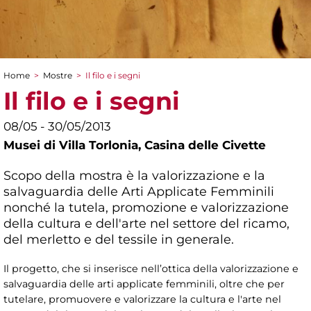
Home
>
Mostre
>
Il filo e i segni
Tu sei qui
Il filo e i segni
08/05 - 30/05/2013
Musei di Villa Torlonia,
Casina delle Civette
Scopo della mostra è la valorizzazione e la
salvaguardia delle Arti Applicate Femminili
nonché la tutela, promozione e valorizzazione
della cultura e dell'arte nel settore del ricamo,
del merletto e del tessile in generale.
Il progetto, che si inserisce nell’ottica della valorizzazione e
salvaguardia delle arti applicate femminili, oltre che per
tutelare, promuovere e valorizzare la cultura e l'arte nel