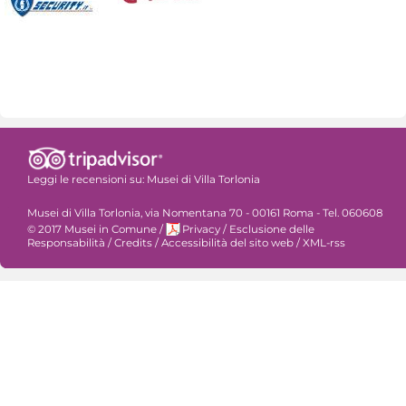
Leggi le recensioni su:
Musei di Villa Torlonia
Musei di Villa Torlonia, via Nomentana 70 - 00161 Roma - Tel. 060608
© 2017 Musei in Comune
/
Privacy
/
Esclusione delle
Responsabilità
/
Credits
/
Accessibilità del sito web
/
XML-rss