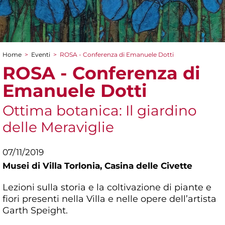
Home
>
Eventi
>
ROSA - Conferenza di Emanuele Dotti
Tu sei qui
ROSA - Conferenza di
Emanuele Dotti
Ottima botanica: Il giardino
delle Meraviglie
07/11/2019
Musei di Villa Torlonia,
Casina delle Civette
Lezioni sulla storia e la coltivazione di piante e
fiori presenti nella Villa e nelle opere dell’artista
Garth Speight.