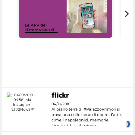
Il 
Le APP del
Mus
Sistema Musei
net
04/10/2018
Al piano terra di #PalazzoPrimoli si
trova una collezione di opere d’arte,
cimeli napoleonici, memorie
familiari. La collezione