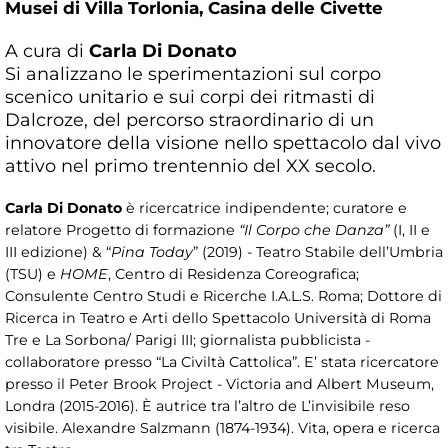
Musei di Villa Torlonia,
Casina delle Civette
A cura di
Carla Di Donato
Si analizzano le sperimentazioni sul corpo
scenico unitario e sui corpi dei ritmasti di
Dalcroze, del percorso straordinario di un
innovatore della visione nello spettacolo dal vivo
attivo nel primo trentennio del XX secolo.
Carla Di Donato
è ricercatrice indipendente; curatore e
relatore Progetto di formazione
“Il Corpo che Danza”
(I, II e
III edizione) & “
Pina Today
” (2019) - Teatro Stabile dell’Umbria
(TSU) e
HOME
, Centro di Residenza Coreografica;
Consulente Centro Studi e Ricerche I.A.L.S. Roma; Dottore di
Ricerca in Teatro e Arti dello Spettacolo Università di Roma
Tre e La Sorbona/ Parigi III; giornalista pubblicista -
collaboratore presso “La Civiltà Cattolica”. E’ stata ricercatore
presso il Peter Brook Project - Victoria and Albert Museum,
Londra (2015-2016). È autrice tra l’altro de L’invisibile reso
visibile. Alexandre Salzmann (1874-1934). Vita, opera e ricerca