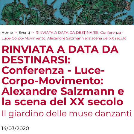
Home
>
Eventi
>
RINVIATA A DATA DA DESTINARSI: Conferenza -
Tu sei qui
Luce-Corpo-Movimento: Alexandre Salzmann e la scena del XX secolo
RINVIATA A DATA DA
DESTINARSI:
Conferenza - Luce-
Corpo-Movimento:
Alexandre Salzmann e
la scena del XX secolo
Il giardino delle muse danzanti
14/03/2020