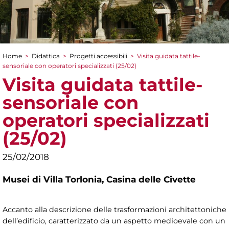
Home
>
Didattica
>
Progetti accessibili
>
Visita guidata tattile-
Tu sei qui
sensoriale con operatori specializzati (25/02)
Visita guidata tattile-
sensoriale con
operatori specializzati
(25/02)
25/02/2018
Musei di Villa Torlonia,
Casina delle Civette
Accanto alla descrizione delle trasformazioni architettoniche
dell’edificio, caratterizzato da un aspetto medioevale con un