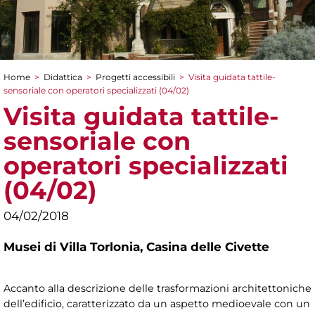
Home
>
Didattica
>
Progetti accessibili
>
Visita guidata tattile-
Tu sei qui
sensoriale con operatori specializzati (04/02)
Visita guidata tattile-
sensoriale con
operatori specializzati
(04/02)
04/02/2018
Musei di Villa Torlonia,
Casina delle Civette
Accanto alla descrizione delle trasformazioni architettoniche
dell’edificio, caratterizzato da un aspetto medioevale con un