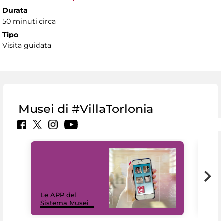
Durata
50 minuti circa
Tipo
Visita guidata
Musei di #VillaTorlonia
Il 
Le APP del
Mus
Sistema Musei
net