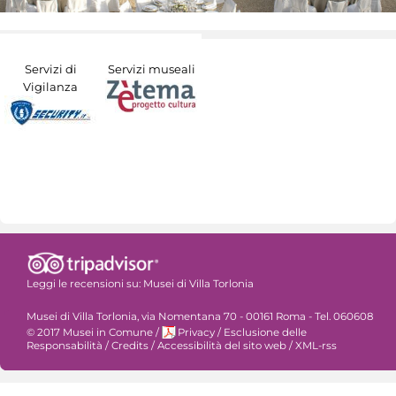
Servizi di
Servizi museali
Vigilanza
Leggi le recensioni su:
Musei di Villa Torlonia
Musei di Villa Torlonia, via Nomentana 70 - 00161 Roma - Tel. 060608
© 2017 Musei in Comune
/
Privacy
/
Esclusione delle
Responsabilità
/
Credits
/
Accessibilità del sito web
/
XML-rss