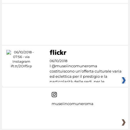
06/10/2018
I @museiincomuneroma
costituiscono un’offerta culturale varia
ed eclettica per il prestigio e la
particolarità delle sedi, per le
museiincomuneroma