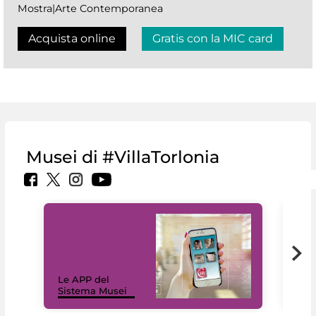
Mostra|Arte Contemporanea
Acquista online
Gratis con la MIC card
Musei di #VillaTorlonia
Il 
Le APP del
Mus
Sistema Musei
net