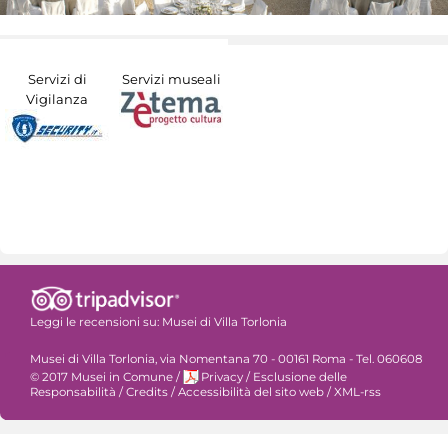
Servizi di
Servizi museali
Vigilanza
Leggi le recensioni su:
Musei di Villa Torlonia
Musei di Villa Torlonia, via Nomentana 70 - 00161 Roma - Tel. 060608
© 2017 Musei in Comune
/
Privacy
/
Esclusione delle
Responsabilità
/
Credits
/
Accessibilità del sito web
/
XML-rss