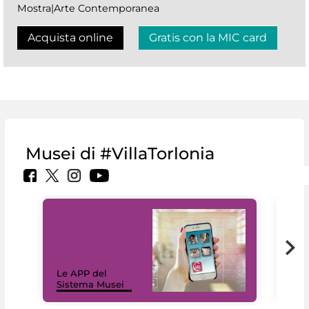
Mostra|Arte Contemporanea
Acquista online
Gratis con la MIC card
Musei di #VillaTorlonia
Il 
Le APP del
Mus
Sistema Musei
net