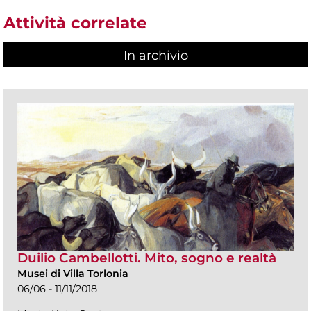
Attività correlate
In archivio
Duilio Cambellotti. Mito, sogno e realtà
Musei di Villa Torlonia
06/06 - 11/11/2018