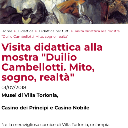
Home
>
Didattica
>
Didattica per tutti
>
Visita didattica alla mostra
Tu sei qui
"Duilio Cambellotti. Mito, sogno, realtà"
Visita didattica alla
mostra "Duilio
Cambellotti. Mito,
sogno, realtà"
01/07/2018
Musei di Villa Torlonia,
Casino dei Principi e Casino Nobile
Nella meravigliosa cornice di Villa Torlonia, un’ampia