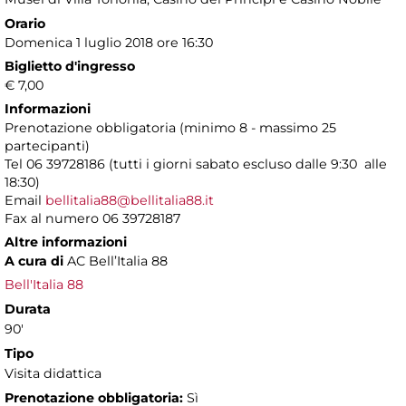
Orario
Domenica 1 luglio 2018 ore 16:30
Biglietto d'ingresso
€ 7,00
Informazioni
Prenotazione obbligatoria (minimo 8 - massimo 25
partecipanti)
Tel 06 39728186 (tutti i giorni sabato escluso dalle 9:30 alle
18:30)
Email
bellitalia88@bellitalia88.it
Fax al numero 06 39728187
Altre informazioni
A cura di
AC Bell’Italia 88
Bell'Italia 88
Durata
90'
Tipo
Visita didattica
Prenotazione obbligatoria:
Sì