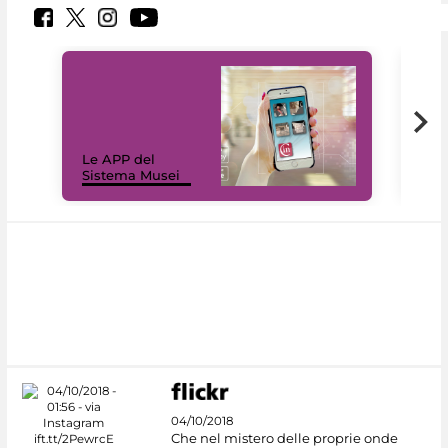
Il 
Le APP del
Mus
Sistema Musei
net
04/10/2018
Che nel mistero delle proprie onde