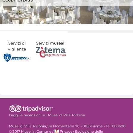
Scopri di più
Servizi di
Servizi museali
Vigilanza
Leggi le recensioni su:
Musei di Villa Torlonia
Musei di Villa Torlonia, via Nomentana 70 - 00161 Roma - Tel. 060608
© 2017 Musei in Comune
/
Privacy
/
Esclusione delle