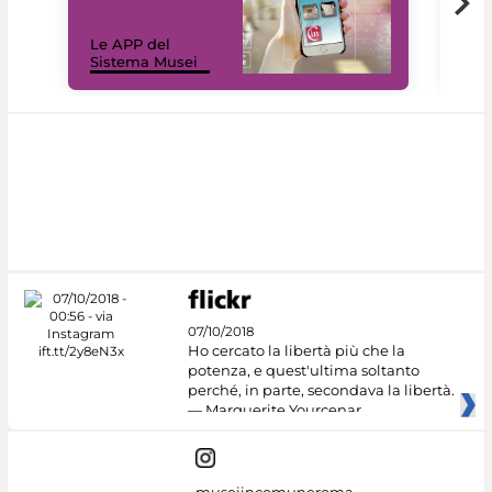
Il 
Le APP del
Mus
Sistema Musei
net
07/10/2018
Ho cercato la libertà più che la
potenza, e quest'ultima soltanto
perché, in parte, secondava la libertà.
— Marguerite Yourcenar