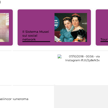
a
Il Sistema Musei
sui social
network
Tour
eiincomuneroma