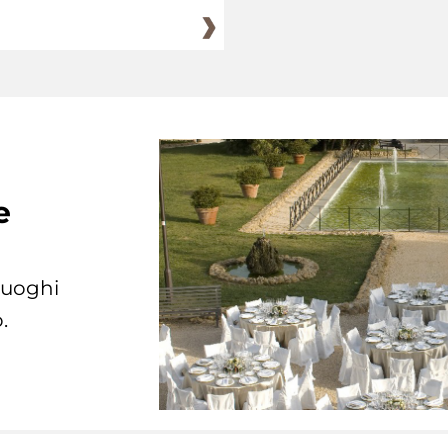
e
 luoghi
.