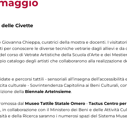
0 maggio
 delle Civette
 Giovanna Chieppa, curatrici della mostra e docenti. I visitat
ti per conoscere le diverse tecniche vetrarie dagli allievi e da o
evi del corso di Vetrate Artistiche della Scuola d’Arte e dei Mest
io catalogo degli artisti che collaborarono alla realizzazione d
te e percorsi tattili - sensoriali all’insegna dell’accessibilità 
ita culturale - Sovrintendenza Capitolina ai Beni Culturali, co
dizione della
Biennale ArteInsieme
.
promossa dal
Museo Tattile Statale Omero
-
Tactus Centro per
à
, in collaborazione con il Ministero dei Beni e delle Attività Cul
rsità e della Ricerca saranno i numerosi spazi del Sistema Musei