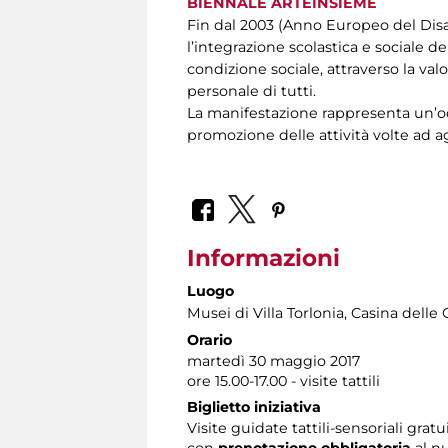
BIENNALE ARTEINSIEME
Fin dal 2003 (Anno Europeo del Disa
l’integrazione scolastica e sociale d
condizione sociale, attraverso la val
personale di tutti.
La manifestazione rappresenta un’occ
promozione delle attività volte ad ag
Informazioni
Luogo
Musei di Villa Torlonia
, Casina delle 
Orario
martedì 30 maggio 2017
ore 15.00-17.00 - visite tattili
Biglietto iniziativa
Visite guidate tattili-sensoriali gratu
con
prenotazione obbligatoria
al n