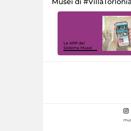
Musei di #VillaTorloni
Le APP del
Sistema Musei
mus