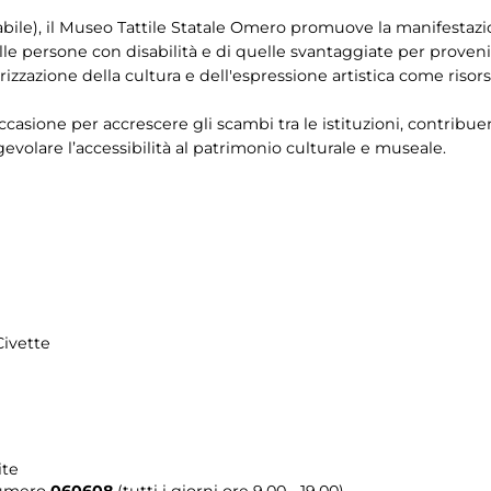
bile), il Museo Tattile Statale Omero promuove la manifestazio
elle persone con disabilità e di quelle svantaggiate per proven
orizzazione della cultura e dell'espressione artistica come risor
asione per accrescere gli scambi tra le istituzioni, contribuen
evolare l’accessibilità al patrimonio culturale e museale.
Civette
ite
umero
060608
(tutti i giorni ore 9.00 - 19.00)