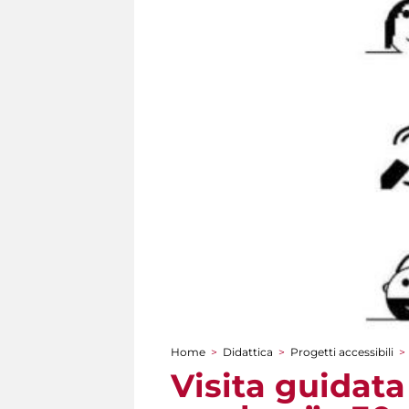
Home
>
Didattica
>
Progetti accessibili
>
Tu sei qui
Visita guidata