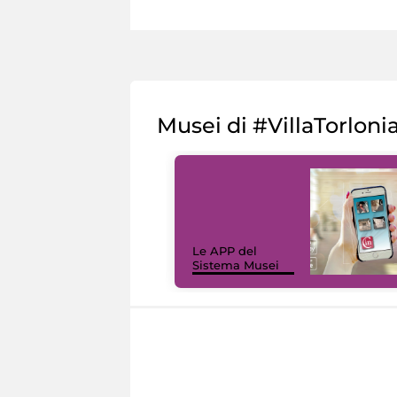
Musei di #VillaTorloni
Le APP del
Sistema Musei