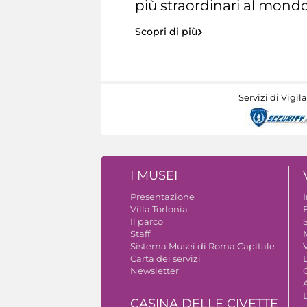
più straordinari al mondo
Scopri di più
Servizi di Vigil
I MUSEI
Presentazione
Villa Torlonia
Il parco
S
Staff
Sistema Musei di Roma Capitale
V
Carta dei servizi
Newsletter
A
CASINA DELLE CIVETTE