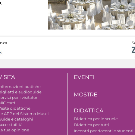
.
anza
S
VISITA
EVENTI
Informazioni pratiche
Biglietti e audioguide
MOSTRE
ervizi per i visitatori
MIC card
isite didattiche
DIDATTICA
Le APP del Sistema Musei
Didattica per le scuole
Guide e cataloghi
ccessibilità
Didattica per tutti
La tua opinione
Incontri per docenti e studenti