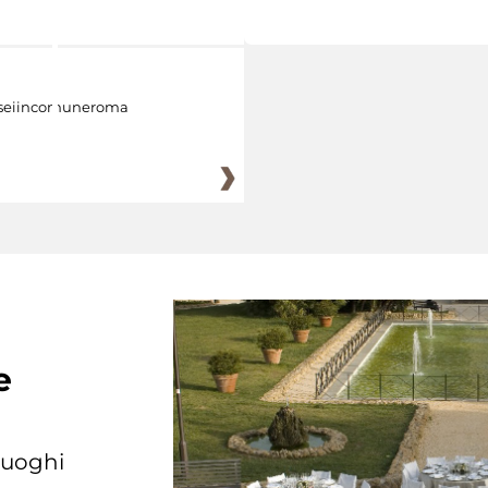
eiincomuneroma
e
 luoghi