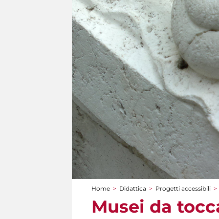
Home
>
Didattica
>
Progetti accessibili
>
Tu sei qui
Musei da tocca