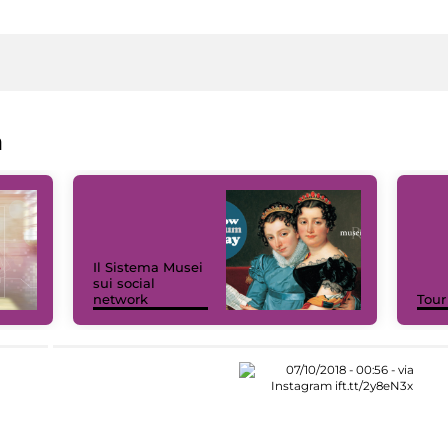
a
Il Sistema Musei
sui social
network
Tour