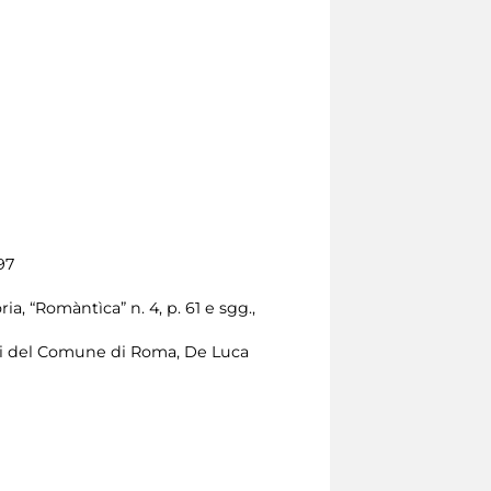
97
, “Romàntìca” n. 4, p. 61 e sgg.,
torici del Comune di Roma, De Luca