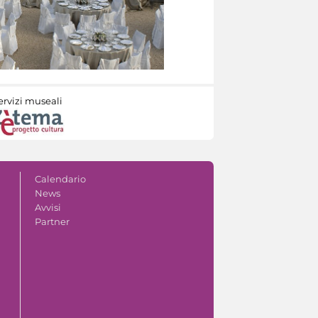
ervizi museali
Calendario
News
Avvisi
Partner