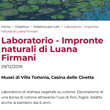
Home
>
Didattica
>
Didattica per tutti
>
Laboratorio - Impronte
Tu sei qui
naturali di Luana Firmani
Laboratorio - Impronte
naturali di Luana
Firmani
29/12/2019
Musei di Villa Torlonia,
Casina delle Civette
Laboratorio di stampa vegetale su cotone: Decorazione di
una borsa di cotone attraverso l’uso di fiori, foglie. Adatto
anche ai bambini dai 6 anni.