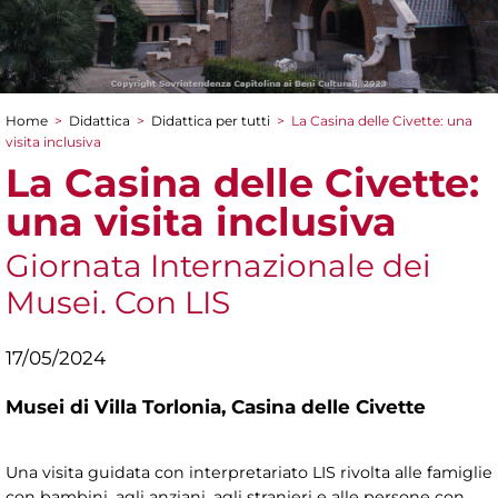
Home
>
Didattica
>
Didattica per tutti
>
La Casina delle Civette: una
Tu sei qui
visita inclusiva
La Casina delle Civette:
una visita inclusiva
Giornata Internazionale dei
Musei. Con LIS
17/05/2024
Musei di Villa Torlonia,
Casina delle Civette
Una visita guidata con interpretariato LIS rivolta alle famiglie
con bambini, agli anziani, agli stranieri e alle persone con