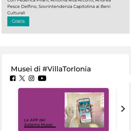
Con Federica Pirani, Antonia Rita Arconti, Andrea
Pesce Delfino, Sovrintendenza Capitolina ai Beni
Culturali
Gratis
Musei di #VillaTorlonia
Il 
Le APP del
Mus
Sistema Musei
net