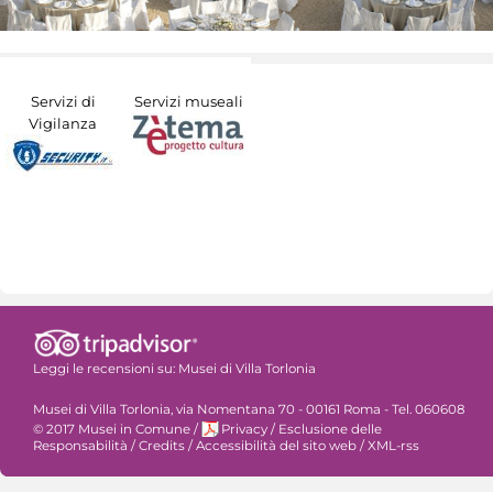
Servizi di
Servizi museali
Vigilanza
Leggi le recensioni su:
Musei di Villa Torlonia
Musei di Villa Torlonia, via Nomentana 70 - 00161 Roma - Tel. 060608
© 2017 Musei in Comune
/
Privacy
/
Esclusione delle
Responsabilità
/
Credits
/
Accessibilità del sito web
/
XML-rss