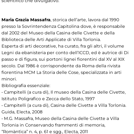
scientifico che divulgativo.
Maria Grazia Massafra
, storica dell’arte, lavora dal 1990
presso la Sovrintendenza Capitolina dove, è responsabile
dal 2002 del Museo della Casina delle Civette e della
Biblioteca delle Arti Applicate di Villa Torlonia.
Esperta di arti decorative, ha curato, fra gli altri, il volume
Legni da ebanisteria per conto dell’ICCD, ed è autrice di Di
passo e di figura, sui portoni lignei fiorentini dal XV al XIX
secolo. Dal 1986 è corrispondente da Roma della rivista
fiorentina MCM La Storia delle Cose, specializzata in arti
minori.
Bibliografia essenziale:
• Campitelli (a cura di), Il museo della Casina delle Civette,
Istituto Poligrafico e Zecca dello Stato, 1997
• Campitelli (a cura di), Casina delle Civette a Villa Torlonia.
Guida, Electa, 2008
• M.G. Massafra, Museo della Casina delle Civette a Villa
Torlonia in Conservando frammenti di memoria,
“Romàntìca” n. 4, p. 61 e sgg., Electa, 2011