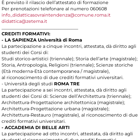
È previsto il rilascio dell’attestato di formazione
Per prenotazioni telefonare al numero 060608
info_didatticasovraintendenza@comune.roma.it
didattica@zetema.it
___________________________________
CREDITI FORMATIVI:
- LA SAPIENZA Università di Roma
La partecipazione a cinque incontri, attestata, dà diritto agli
studenti dei Corsi di:
Studi storico-artistici (triennale); Storia dell’arte (magistrale);
Storia, Antropologia, Religioni (triennale); Scienze storiche
(Età moderna-Età contemporanea / magistrale),
al riconoscimento di due crediti formativi universitari.
- Università degli studi
ROMA TRE
La partecipazione a sei incontri, attestata, dà diritto agli
studenti dei Corsi di: Scienze dell’Architettura (triennale);
Architettura-Progettazione architettonica (magistrale);
Architettura-Progettazione urbana (magistrale);
Architettura-Restauro (magistrale), al riconoscimento di due
crediti formativi universitari.
- ACCADEMIA DI BELLE ARTI
La partecipazione ad otto incontri, attestata, dà diritto agli
studenti al riconoscimento di due crediti formativi.