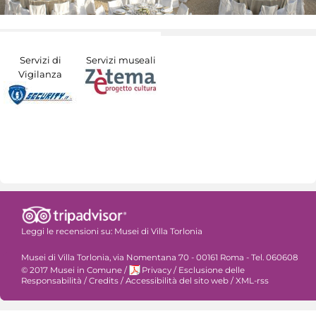
Servizi di
Servizi museali
Vigilanza
Leggi le recensioni su:
Musei di Villa Torlonia
Musei di Villa Torlonia, via Nomentana 70 - 00161 Roma - Tel. 060608
© 2017 Musei in Comune
/
Privacy
/
Esclusione delle
Responsabilità
/
Credits
/
Accessibilità del sito web
/
XML-rss