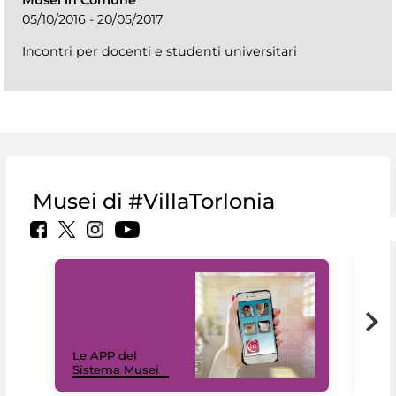
05/10/2016 - 20/05/2017
Incontri per docenti e studenti universitari
Musei di #VillaTorlonia
Il 
Le APP del
Mus
Sistema Musei
net