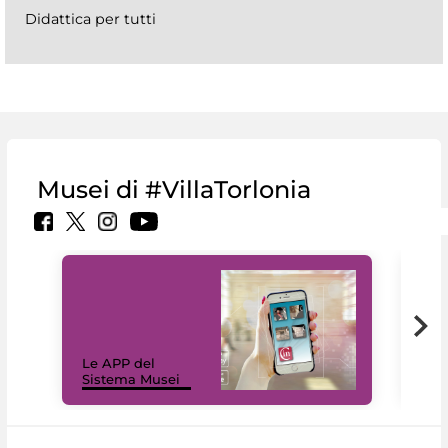
Didattica per tutti
Musei di #VillaTorlonia
Il 
Le APP del
Mus
Sistema Musei
net