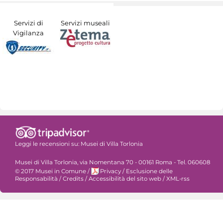
Servizi di
Servizi museali
Vigilanza
Leggi le recensioni su:
Musei di Villa Torlonia
Musei di Villa Torlonia, via Nomentana 70 - 00161 Roma - Tel. 060608
© 2017 Musei in Comune
/
Privacy
/
Esclusione delle
Responsabilità
/
Credits
/
Accessibilità del sito web
/
XML-rss