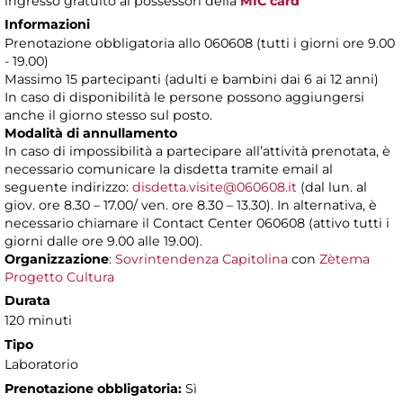
ingresso gratuito ai possessori della
MIC card
Informazioni
Prenotazione obbligatoria allo 060608 (tutti i giorni ore 9.00
- 19.00)
Massimo 15 partecipanti (adulti e bambini dai 6 ai 12 anni)
In caso di disponibilità le persone possono aggiungersi
anche il giorno stesso sul posto.
Modalità di annullamento
In caso di impossibilità a partecipare all’attività prenotata, è
necessario comunicare la disdetta tramite email al
seguente indirizzo:
disdetta.visite@060608.it
(dal lun. al
giov. ore 8.30 – 17.00/ ven. ore 8.30 – 13.30). In alternativa, è
necessario chiamare il Contact Center 060608 (attivo tutti i
giorni dalle ore 9.00 alle 19.00).
Organizzazione
:
Sovrintendenza Capitolina
con
Zètema
Progetto Cultura
Durata
120 minuti
Tipo
Laboratorio
Prenotazione obbligatoria:
Sì