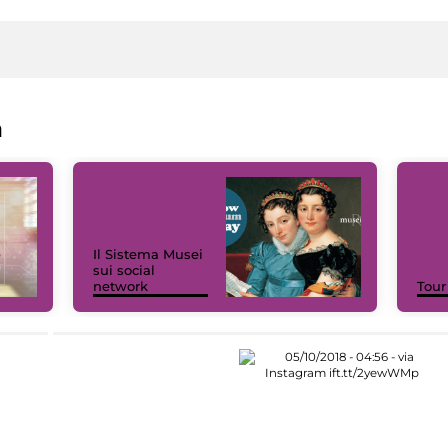
a
Il Sistema Musei
sui social
network
Tour