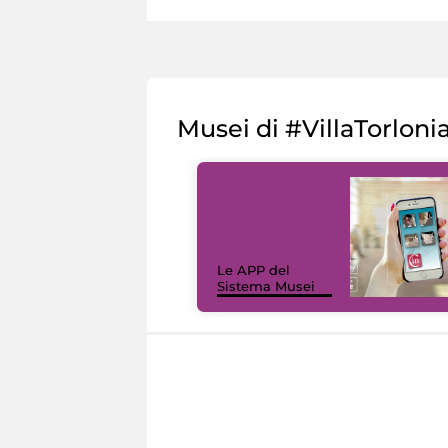
Musei di #VillaTorloni
Le APP del
Sistema Musei