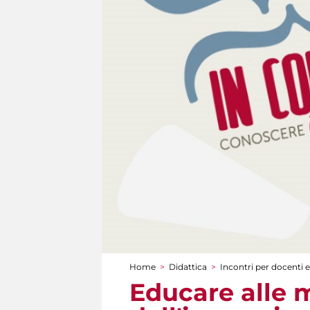
Home
>
Didattica
>
Incontri per docenti e
Tu sei qui
Educare alle m