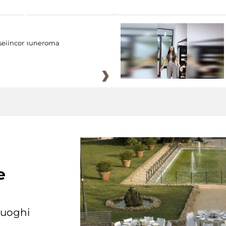
eiincomuneroma
e
 luoghi