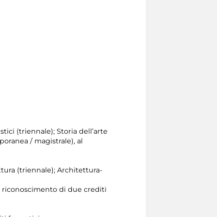
tici (triennale); Storia dell’arte
poranea / magistrale), al
ttura (triennale); Architettura-
l riconoscimento di due crediti