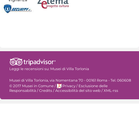
Leggi le recensioni su:
Musei di Villa Torlonia
Musei di Villa Torlonia, via Nomentana 70 - 00161 Roma - Tel. 060608
© 2017 Musei in Comune
/
Privacy
/
Esclusione delle
Responsabilità
/
Credits
/
Accessibilità del sito web
/
XML-rss