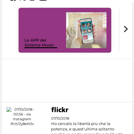
Il 
Le APP del
Mus
Sistema Musei
net
07/10/2018
Ho cercato la libertà più che la
potenza, e quest'ultima soltanto