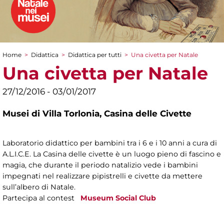
Home
>
Didattica
>
Didattica per tutti
>
Una civetta per Natale
Tu sei qui
Una civetta per Natale
27/12/2016 - 03/01/2017
Musei di Villa Torlonia,
Casina delle Civette
Laboratorio didattico per bambini tra i 6 e i 10 anni a cura di
A.L.I.C.E. La Casina delle civette è un luogo pieno di fascino e
magia, che durante il periodo natalizio vede i bambini
impegnati nel realizzare pipistrelli e civette da mettere
sull’albero di Natale.
Partecipa al contest
Museum Social Club