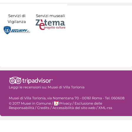
Servizi di
Servizi museali
Vigilanza
Leggi le recensioni su:
Musei di Villa Torlonia
Musei di Villa Torlonia, via Nomentana 70 - 00161 Roma - Tel. 060608
© 2017 Musei in Comune
/
Privacy
/
Esclusione delle
Responsabilità
/
Credits
/
Accessibilità del sito web
/
XML-rss