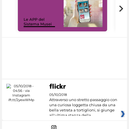
Il 
Le APP del
Mus
Sistema Musei
net
05/10/2018
Attraverso uno stretto passaggio con
una curiosa loggetta chiusa da una
bella vetrata a tortiglioni, si giunge
all'ultima stanza della