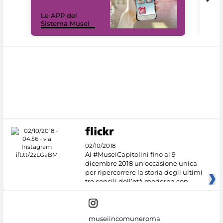
Il 
Le APP del
Mus
Sistema Musei
net
02/10/2018
Ai #MuseiCapitolini fino al 9
dicembre 2018 un’occasione unica
per ripercorrere la storia degli ultimi
tre concili dell’età moderna con
museiincomuneroma