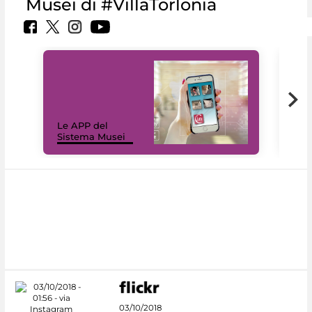
Musei di #VillaTorlonia
Il 
Le APP del
Mus
Sistema Musei
net
03/10/2018