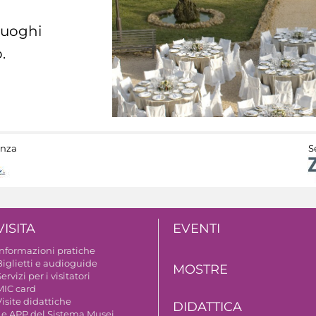
 luoghi
.
anza
S
VISITA
EVENTI
Informazioni pratiche
Biglietti e audioguide
MOSTRE
ervizi per i visitatori
MIC card
isite didattiche
DIDATTICA
Le APP del Sistema Musei