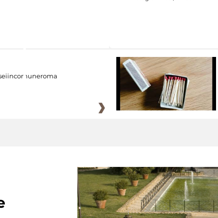
eiincomuneroma
e