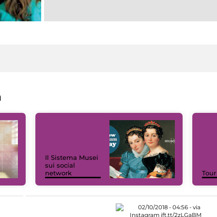
a
Il Sistema Musei
sui social
network
Tour