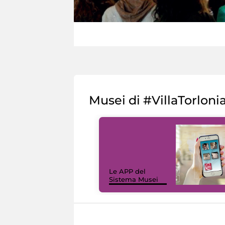
Musei di #VillaTorloni
Le APP del
Sistema Musei