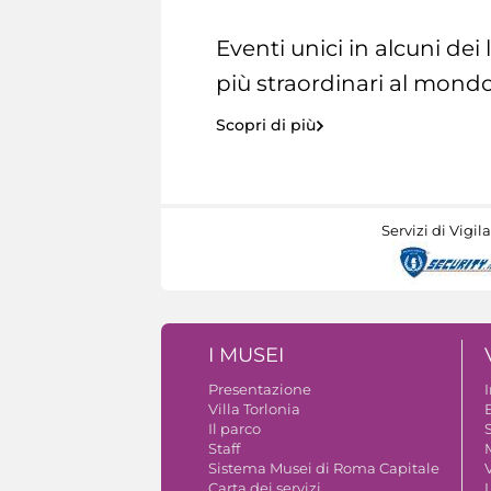
Eventi unici in alcuni dei
più straordinari al mondo
Scopri di più
Servizi di Vigil
I MUSEI
Presentazione
Villa Torlonia
Il parco
S
Staff
Sistema Musei di Roma Capitale
V
Carta dei servizi