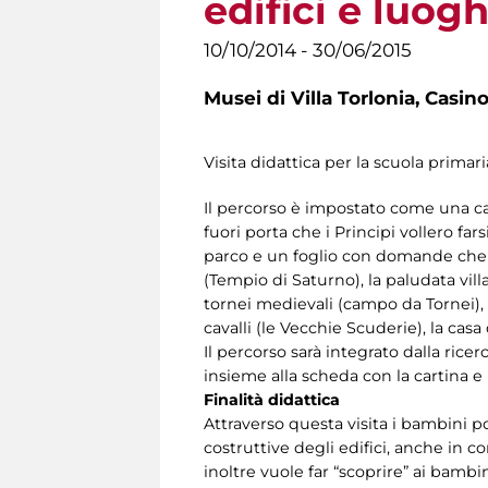
edifici e luogh
10/10/2014 - 30/06/2015
Musei di Villa Torlonia,
Casino
Visita didattica per la scuola primari
Il percorso è impostato come una cac
fuori porta che i Principi vollero fa
parco e un foglio con domande che li
(Tempio di Saturno), la paludata villa
tornei medievali (campo da Tornei), la
cavalli (le Vecchie Scuderie), la casa 
Il percorso sarà integrato dalla rice
insieme alla scheda con la cartina e i
Finalità didattica
Attraverso questa visita i bambini p
costruttive degli edifici, anche in co
inoltre vuole far “scoprire” ai bambi