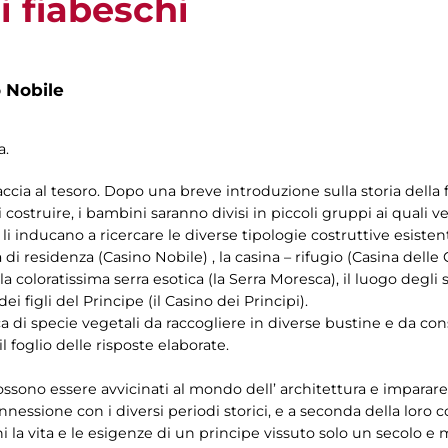
i fiabeschi
 Nobile
a.
cia al tesoro. Dopo una breve introduzione sulla storia della f
rsi costruire, i bambini saranno divisi in piccoli gruppi ai qual
 inducano a ricercare le diverse tipologie costruttive esistenti
 di residenza (Casino Nobile) , la casina – rifugio (Casina delle
 coloratissima serra esotica (la Serra Moresca), il luogo degli sp
dei figli del Principe (il Casino dei Principi).
rca di specie vegetali da raccogliere in diverse bustine e da co
l foglio delle risposte elaborate.
ossono essere avvicinati al mondo dell’ architettura e imparare
nnessione con i diversi periodi storici, e a seconda della loro c
ni la vita e le esigenze di un principe vissuto solo un secolo e 