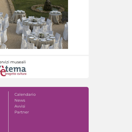
ervizi museali
Calendario
News
Avvisi
Partner