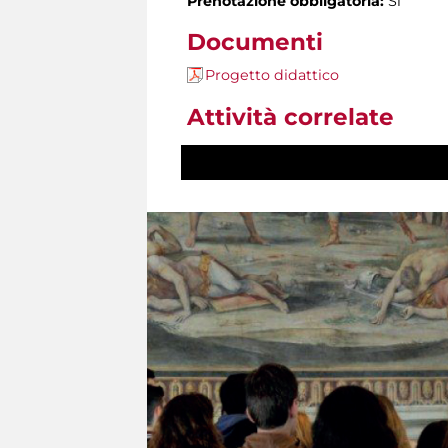
Prenotazione obbligatoria:
Sì
Documenti
Progetto didattico
Attività correlate