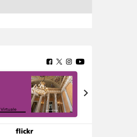
 Virtuale
I like MiC