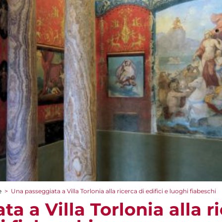
e
>
Una passeggiata a Villa Torlonia alla ricerca di edifici e luoghi fiabeschi
a a Villa Torlonia alla ri