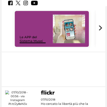
Il 
Le APP del
Mus
Sistema Musei
net
07/10/2018
Ho cercato la libertà più che la