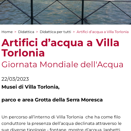
Home
>
Didattica
>
Didattica per tutti
>
Artifici d’acqua a Villa Torlonia
Tu sei qui
Artifici d’acqua a Villa
Torlonia
Giornata Mondiale dell'Acqua
22/03/2023
Musei di Villa Torlonia,
parco e area Grotta della Serra Moresca
Un percorso all’interno di Villa Torlonia che ha come filo
conduttore la presenza dell’acqua declinata attraverso le
sue diverse tipologie - fontane, mostre d’acqua, laghetti,