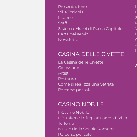
Presentazione
Villa Torlonia
Il parco
S
Staff
Sistema Musei di Roma Capitale
V
Carta dei servizi
Newsletter
A
CASINA DELLE CIVETTE
La Casina delle Civette
Collezione
Artisti
Restauro
Come si realizza una vetrata
Percorso per sale
CASINO NOBILE
Il Casino Nobile
Il Bunker e i rifugi antiaerei di Villa
Torlonia
Museo della Scuola Romana
Percorso per sale