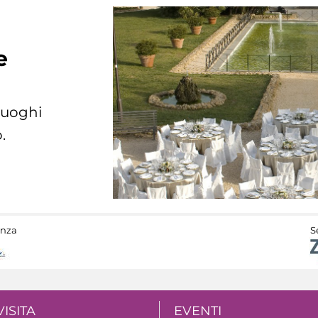
e
 luoghi
.
anza
S
VISITA
EVENTI