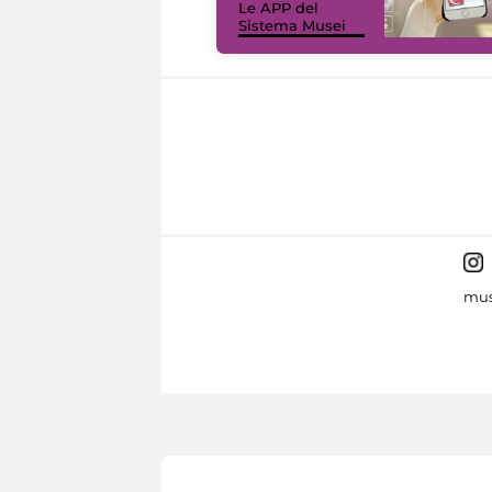
Le APP del
Sistema Musei
mus