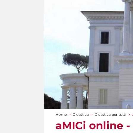
Home
>
Didattica
>
Didattica per tutti
>
Tu sei qui
aMICi online -