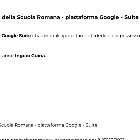
della Scuola Romana - piattaforma Google - Suite
a
Google Suite
i tradizionali appuntamenti dedicati ai possesso
lezione
Ingrao Guina
.
Scuola Romana - piattaforma Google - Suite
nto precedentemente programmato per il 27/05/2021)