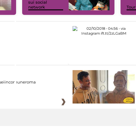
sui social
network
Tour
eiincomuneroma