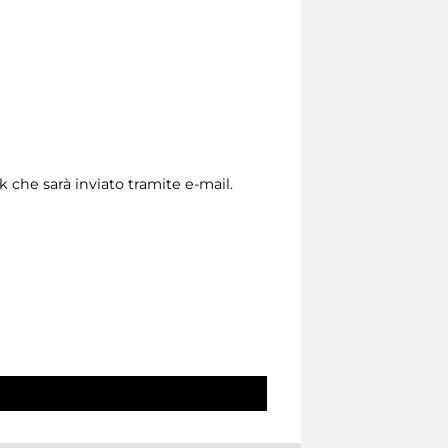
nk che sarà inviato tramite e-mail.