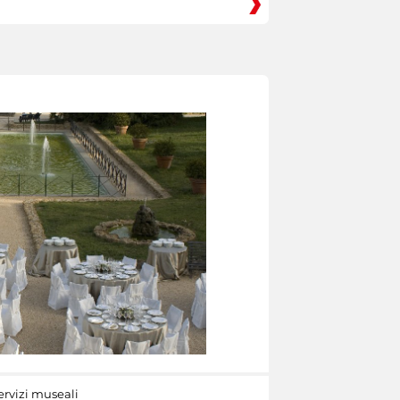
ervizi museali