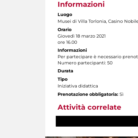
Informazioni
Luogo
Musei di Villa Torlonia
, Casino Nobil
Orario
Giovedì 18 marzo 2021
ore 16.00
Informazioni
Per partecipare è necessario preno
Numero partecipanti: 50
Durata
Tipo
Iniziativa didattica
Prenotazione obbligatoria:
Sì
Attività correlate