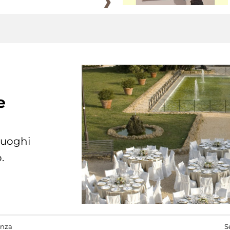
e
 luoghi
.
anza
S