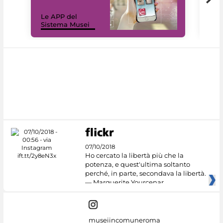
Il 
Le APP del
Mus
Sistema Musei
net
07/10/2018
Ho cercato la libertà più che la
potenza, e quest'ultima soltanto
perché, in parte, secondava la libertà.
— Marguerite Yourcenar
museiincomuneroma