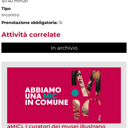
30-40 minuti
Tipo
Incontro
Prenotazione obbligatoria:
Sì
Attività correlate
In archivio
aMICi. I curatori dei musei illustrano