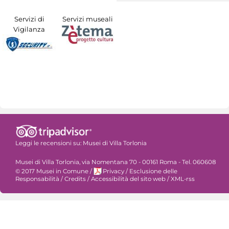
Servizi di
Servizi museali
Vigilanza
Leggi le recensioni su:
Musei di Villa Torlonia
Musei di Villa Torlonia, via Nomentana 70 - 00161 Roma - Tel. 060608
© 2017 Musei in Comune
/
Privacy
/
Esclusione delle
Responsabilità
/
Credits
/
Accessibilità del sito web
/
XML-rss