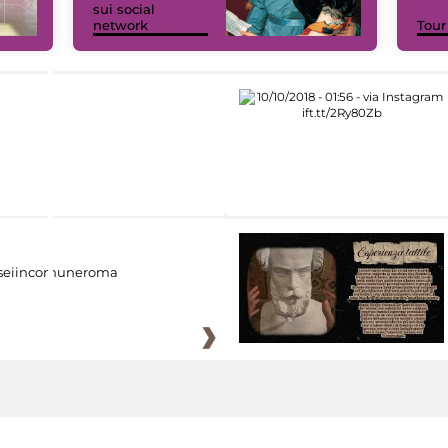
sui social
network
Tour
eiincomuneroma