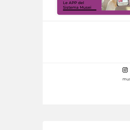
Le APP del
Sistema Musei
mus