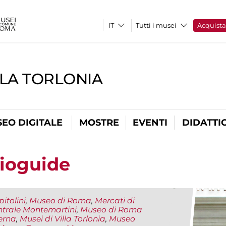
Tutti i musei
Acquist
LLA TORLONIA
EO DIGITALE
MOSTRE
EVENTI
DIDATTI
dioguide
itolini
,
Museo di Roma
,
Mercati di
ntrale Montemartini
,
Museo di Roma
erna
,
Musei di Villa Torlonia
,
Museo