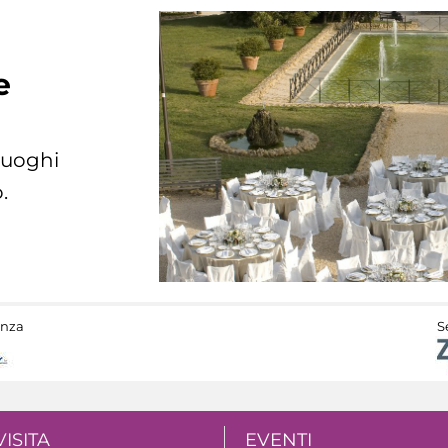
e
 luoghi
.
anza
S
VISITA
EVENTI