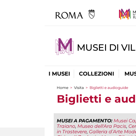
MUSEI DI VI
I MUSEI
COLLEZIONI
MUS
Home
>
Visita
>
Biglietti e audioguide
Tu sei qui
Biglietti e au
MUSEI A PAGAMENTO:
Musei Cap
Traiano
,
Museo dell'Ara Pacis
,
Ce
in Trastevere
,
Galleria d’Arte Mod