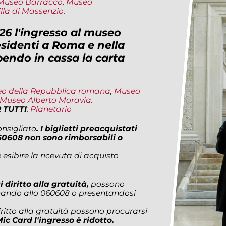
Museo Barracco
,
Museo
illa di Massenzio
.
26 l'ingresso al museo
esidenti a Roma e nella
bendo in cassa la carta
o della Repubblica romana
,
Museo
Museo Alberto Moravia
.
 TUTTI
:
Planetario
nsigliato
. I biglietti preacquistati
0608 non sono rimborsabili o
e esibire la ricevuta di acquisto
i diritto alla gratuità,
possono
efonando allo 060608 o presentandosi
iritto alla gratuità possono procurarsi
Mic Card l'ingresso è ridotto.