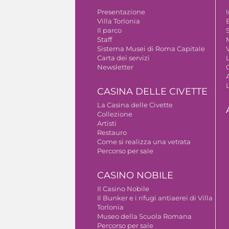
Presentazione
Villa Torlonia
Il parco
S
Staff
Sistema Musei di Roma Capitale
V
Carta dei servizi
Newsletter
A
CASINA DELLE CIVETTE
La Casina delle Civette
Collezione
Artisti
Restauro
Come si realizza una vetrata
Percorso per sale
CASINO NOBILE
Il Casino Nobile
Il Bunker e i rifugi antiaerei di Villa
Torlonia
Museo della Scuola Romana
Percorso per sale