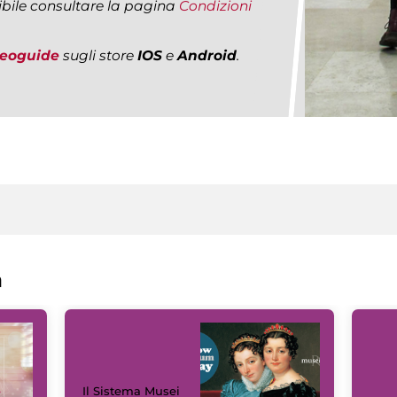
ibile consultare la pagina
Condizioni
deoguide
sugli store
IOS
e
Android
.
a
Il Sistema Musei