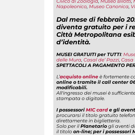
Civico di Zoologia
,
Museo Bilotti
,
Napoleonico
,
Museo Canonica
,
V
Dal mese di febbraio 20
diventa gratuito per i r
Città Metropolitana esi
d’identità
.
MUSEI GRATUITI per TUTTI
:
Muse
delle Mura
,
Casal de’ Pazzi
,
Casa 
SPETTACOLI A PAGAMENTO PER
L’
acquisto online
è fortemente co
online o tramite il call center
06
modificabili.
All'ingresso dei musei è sufficient
stampata o digitale.
I possessori
MIC card
e gli avent
procurarsi il titolo gratuito tel
direttamente in biglietteria.
Solo per il
Planetario
gli aventi d
il titolo
on-line; per i possessori 