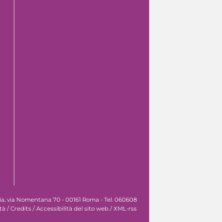
nia, via Nomentana 70 - 00161 Roma - Tel. 060608
tà
/
Credits
/
Accessibilità del sito web
/
XML-rss