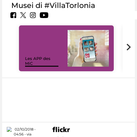
Musei di #VillaTorlonia
Les APP des
Les
MiC
rés