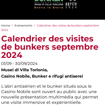
Home
>
Evénements
>
Calendrier des visites de bunkers septembre
You are here
2024
Calendrier des visites
de bunkers septembre
2024
01/09 - 30/09/2024
Musei di Villa Torlonia,
Casino Nobile, Bunker e rifugi antiaerei
L'abri antiaérien et le bunker situés sous le
Casino Nobile sont ouvert au public avec une
nouvelle présentation multimédia qui permet
une visite immersive et expérientielle.