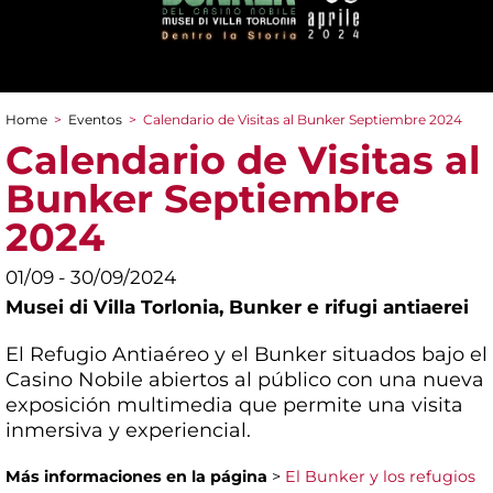
Home
>
Eventos
>
Calendario de Visitas al Bunker Septiembre 2024
You are here
Calendario de Visitas al
Bunker Septiembre
2024
01/09 - 30/09/2024
Musei di Villa Torlonia,
Bunker e rifugi antiaerei
El Refugio Antiaéreo y el Bunker situados bajo el
Casino Nobile abiertos al público con una nueva
exposición multimedia que permite una visita
inmersiva y experiencial.
Más informaciones en la página
>
El Bunker y los refugios