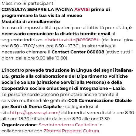
Massimo 18 partecipanti
CONSULTA SEMPRE LA PAGINA
AVVISI
prima di
programmare la tua visita al museo
Modalità di annullamento
In caso di impossibilità a partecipare all’attività prenotata,
è
necessario comunicare la disdetta tramite email
al
seguente indirizzo:
disdetta.visite@060608.it
(dal lun.al giov.
ore 8.30 – 17.00/ ven. ore 8.30 – 13.30). In alternativa, è
necessario chiamare il
Contact Center 060608
(attivo tutti i
giorni dalle ore 9.00 alle 19.00).
L'incontro prevede traduzione in Lingua dei segni italiana-
LIS, grazie alla collaborazione del Dipartimento Politiche
Sociali e Salute (Direzione Servizi alla Persona) e della
Cooperativa sociale onlus Segni di Integrazione – Lazio.
Le persone sorde possono prenotare anche tramite il
servizio multimediale gratuito
CGS Comunicazione Globale
per Sordi di Roma Capitale -
collegandosi al
sito
https://cgs.veasyt.com/
dal lunedì al venerdì dalle ore 8.30
alle ore 18.30 e il sabato dalle ore 8.30 alle ore 13.30
Organizzazione
:
Sovrintendenza Capitolina
in
collaborazione con
Zètema Progetto Cultura