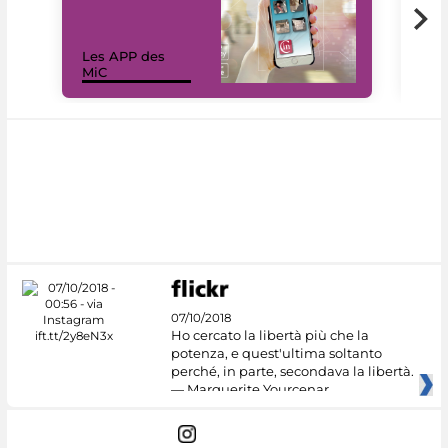
Les APP des
Les
MiC
rés
07/10/2018
Ho cercato la libertà più che la
potenza, e quest'ultima soltanto
perché, in parte, secondava la libertà.
— Marguerite Yourcenar