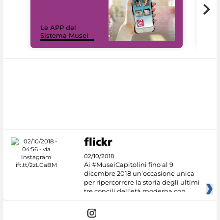
Il 
Le APP del
Mus
Sistema Musei
net
02/10/2018
Ai #MuseiCapitolini fino al 9
dicembre 2018 un’occasione unica
per ripercorrere la storia degli ultimi
tre concili dell’età moderna con