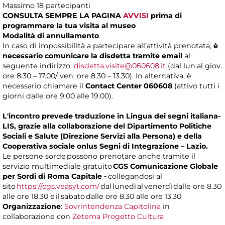
Massimo 18 partecipanti
CONSULTA SEMPRE LA PAGINA
AVVISI
prima di
programmare la tua visita al museo
Modalità di annullamento
In caso di impossibilità a partecipare all’attività prenotata,
è
necessario comunicare la disdetta tramite email
al
seguente indirizzo:
disdetta.visite@060608.it
(dal lun.al giov.
ore 8.30 – 17.00/ ven. ore 8.30 – 13.30). In alternativa, è
necessario chiamare il
Contact Center 060608
(attivo tutti i
giorni dalle ore 9.00 alle 19.00).
L'incontro prevede traduzione in Lingua dei segni italiana-
LIS, grazie alla collaborazione del Dipartimento Politiche
Sociali e Salute (Direzione Servizi alla Persona) e della
Cooperativa sociale onlus Segni di Integrazione – Lazio.
Le persone sorde possono prenotare anche tramite il
servizio multimediale gratuito
CGS Comunicazione Globale
per Sordi di Roma Capitale -
collegandosi al
sito
https://cgs.veasyt.com/
dal lunedì al venerdì dalle ore 8.30
alle ore 18.30 e il sabato dalle ore 8.30 alle ore 13.30
Organizzazione
:
Sovrintendenza Capitolina
in
collaborazione con
Zètema Progetto Cultura