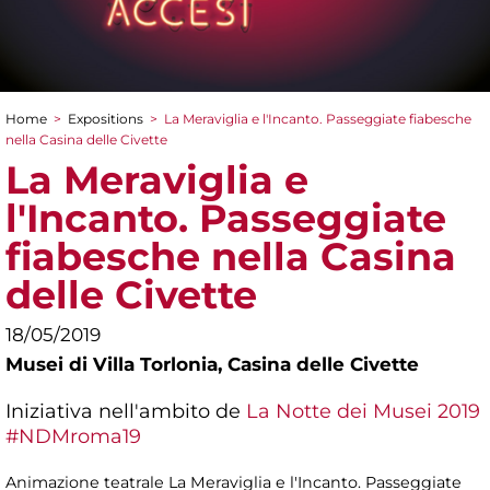
Home
>
Expositions
>
La Meraviglia e l'Incanto. Passeggiate fiabesche
You are here
nella Casina delle Civette
La Meraviglia e
l'Incanto. Passeggiate
fiabesche nella Casina
delle Civette
18/05/2019
Musei di Villa Torlonia,
Casina delle Civette
Iniziativa nell'ambito de
La Notte dei Musei 2019
#NDMroma19
Animazione teatrale La Meraviglia e l'Incanto. Passeggiate