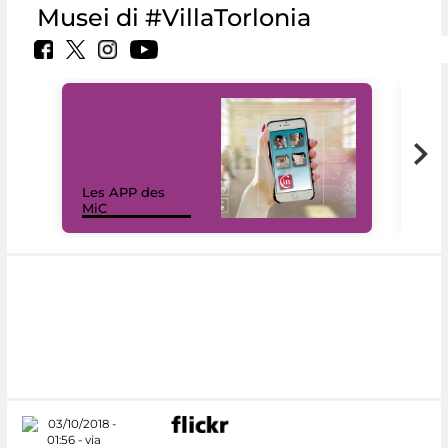
Musei di #VillaTorlonia
Les APP des
Les
MiC
rés