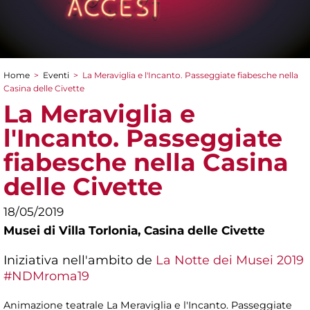
Home
>
Eventi
>
La Meraviglia e l'Incanto. Passeggiate fiabesche nella
Tu sei qui
Casina delle Civette
La Meraviglia e
l'Incanto. Passeggiate
fiabesche nella Casina
delle Civette
18/05/2019
Musei di Villa Torlonia,
Casina delle Civette
Iniziativa nell'ambito de
La Notte dei Musei 2019
#NDMroma19
Animazione teatrale La Meraviglia e l'Incanto. Passeggiate