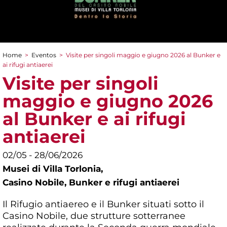
Home
>
Eventos
>
Visite per singoli maggio e giugno 2026 al Bunker e
You are here
ai rifugi antiaerei
Visite per singoli
maggio e giugno 2026
al Bunker e ai rifugi
antiaerei
02/05 - 28/06/2026
Musei di Villa Torlonia,
Casino Nobile, Bunker e rifugi antiaerei
Il Rifugio antiaereo e il Bunker situati sotto il
Casino Nobile, due strutture sotterranee