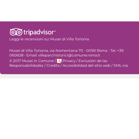
Leggi le recensioni su:
Musei di Villa Torlonia
Musei di Villa Torlonia, via Nomentana 70 - 00161 Roma - Tel. +39
060608 - Email: villeparchistorici@comune.roma.it
© 2017 Musei in Comune
/
Privacy
/
Exclusiòn de las
Responsabilidades
/
Credits
/
Accesibilidad del sitio web
/
XML-rss