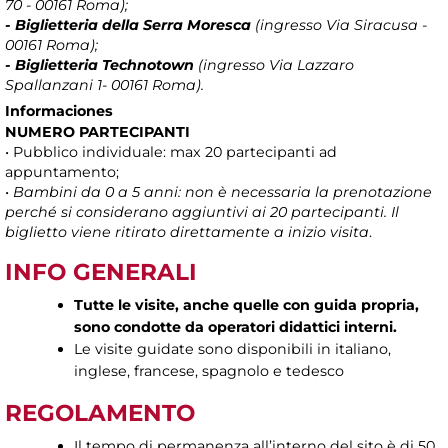
70 - 00161 Roma);
- Biglietteria della Serra Moresca
(ingresso Via Siracusa -
00161 Roma);
- Biglietteria Technotown
(ingresso Via Lazzaro
Spallanzani 1- 00161 Roma).
Informaciones
NUMERO PARTECIPANTI
• Pubblico individuale: max 20 partecipanti ad
appuntamento;
•
Bambini da 0 a 5 anni: non è necessaria la prenotazione
perché si considerano aggiuntivi ai 20 partecipanti. Il
biglietto viene ritirato direttamente a inizio visita
.
INFO GENERALI
Tutte le visite, anche quelle con guida propria,
sono condotte da operatori didattici interni.
Le visite guidate sono disponibili in italiano,
inglese, francese, spagnolo e tedesco
REGOLAMENTO
Il tempo di permanenza all’interno del sito è di 50