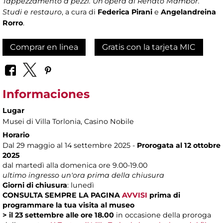
Tappezzamento a pezzi. Un’opera di Renato Mambor.
Studi e restauro
, a cura di
Federica Pirani
e
Angelandreina
Rorro
.
Comprar en linea
Gratis con la tarjeta MIC
Informaciones
Lugar
Musei di Villa Torlonia
, Casino Nobile
Horario
Dal 29 maggio al 14 settembre 2025 -
Prorogata al 12 ottobre
2025
dal martedì alla domenica ore 9.00-19.00
ultimo ingresso un'ora prima della chiusura
Giorni di chiusura
: lunedì
CONSULTA SEMPRE LA PAGINA
AVVISI
prima di
programmare la tua visita al museo
> il 23 settembre alle ore 18.00
in occasione della proroga