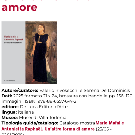
amore
Autore/curatore:
Valerio Rivosecchi e Serena De Dominicis
Dati:
2025 formato 21 x 24, brossura con bandelle pp. 156; 120
immagini. ISBN: 978-88-6557-647-2
editore:
De Luca Editori d'Arte
lingua:
italiana
Museo:
Musei di Villa Torlonia
Tipologia guida/catalogo:
Catalogo mostra
Mario Mafai e
(23/05 -
Antonietta Raphaël. Un’altra forma di amore
02/11/2025)