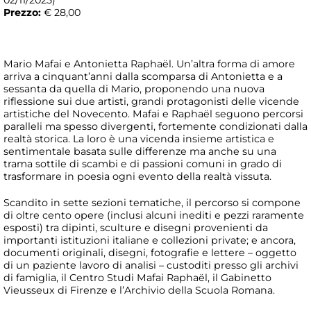
Prezzo:
€ 28,00
Mario Mafai e Antonietta Raphaël. Un’altra forma di amore
arriva a cinquant’anni dalla scomparsa di Antonietta e a
sessanta da quella di Mario, proponendo una nuova
riflessione sui due artisti, grandi protagonisti delle vicende
artistiche del Novecento. Mafai e Raphaël seguono percorsi
paralleli ma spesso divergenti, fortemente condizionati dalla
realtà storica. La loro è una vicenda insieme artistica e
sentimentale basata sulle differenze ma anche su una
trama sottile di scambi e di passioni comuni in grado di
trasformare in poesia ogni evento della realtà vissuta.
Scandito in sette sezioni tematiche, il percorso si compone
di oltre cento opere (inclusi alcuni inediti e pezzi raramente
esposti) tra dipinti, sculture e disegni provenienti da
importanti istituzioni italiane e collezioni private; e ancora,
documenti originali, disegni, fotografie e lettere – oggetto
di un paziente lavoro di analisi – custoditi presso gli archivi
di famiglia, il Centro Studi Mafai Raphaël, il Gabinetto
Vieusseux di Firenze e l’Archivio della Scuola Romana.