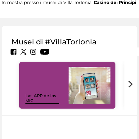
In mostra presso i musei di Villa Torlonia,
Casino dei Principi
Musei di #VillaTorlonia
Las APP de los
I Mi
MiC
net