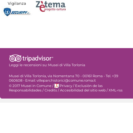
Vigilanza
Leggi le recensioni su:
Musei di Villa Torlonia
Musei di Villa Torlonia, via Nomentana 70 - 00161 Roma - Tel. +39
060608 - Email: villeparchistorici@comune.roma.it
© 2017 Musei in Comune
/
Privacy
/
Exclusiòn de las
Responsabilidades
/
Credits
/
Accesibilidad del sitio web
/
XML-rss