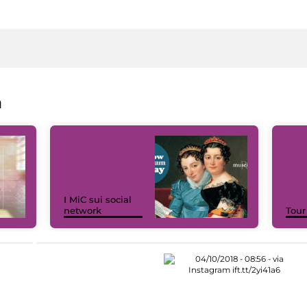
a
I MiC sui social
network
Tour