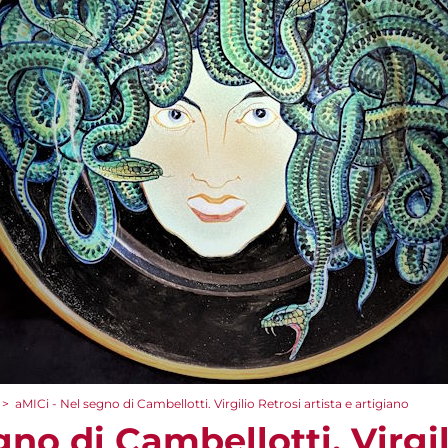
>
aMICi - Nel segno di Cambellotti. Virgilio Retrosi artista e artigiano
gno di Cambellotti. Virgil