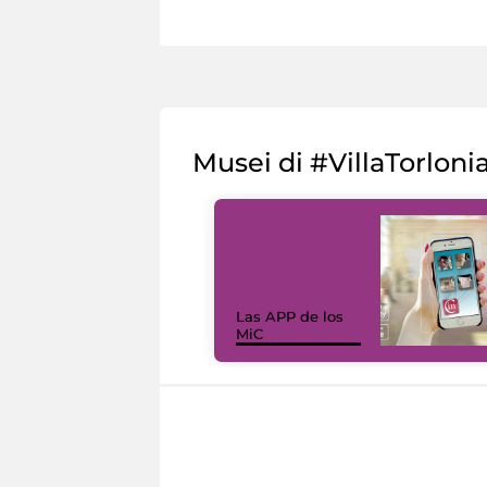
Musei di #VillaTorloni
Las APP de los
MiC