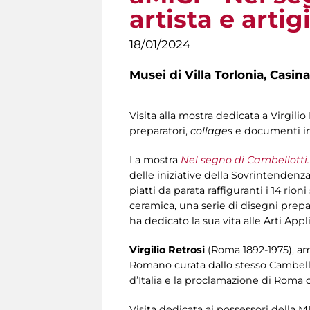
artista e arti
18/01/2024
Musei di Villa Torlonia,
Casina
Visita alla mostra dedicata a Virgili
preparatori,
collages
e documenti ined
La mostra
Nel segno di Cambellotti. 
delle iniziative della Sovrintendenza
piatti da parata raffiguranti i 14 rio
ceramica, una serie di disegni prepar
ha dedicato la sua vita alle Arti Appl
Virgilio Retrosi
(Roma 1892-1975), ami
Romano curata dallo stesso Cambello
d’Italia e la proclamazione di Roma 
Visita dedicata ai possessori della M