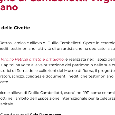
giano
 delle Civette
o Retrosi, amico e allievo di Duilio Cambellotti. Opere in ceram
iti testimoniano l'attività di un artista che ha dedicato la sua
Virgilio Retrosi artista e artigiano
, è realizzata negli spazi del
 Capitolina volte alla valorizzazione del patrimonio delle sue 
ni storici di Roma delle collezioni del Museo di Roma, il progetto
atori, schizzi,
collages
e documenti inediti che testimoniano l'a
icate.
co e allievo di Duilio Cambellotti, esordì nel 1911 come ceram
tti nell’ambito dell’Esposizione internazionale per la celebra
capitale.
IC card a cura di
Gaia Dammacco
.