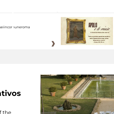
eiincomuneroma
tivos
f the