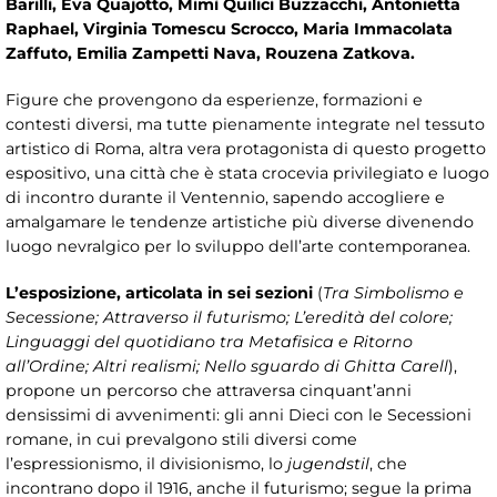
Barilli, Eva Quajotto, Mimì Quilici Buzzacchi, Antonietta
Raphael, Virginia Tomescu Scrocco, Maria Immacolata
Zaffuto, Emilia Zampetti Nava, Rouzena Zatkova.
Figure che provengono da esperienze, formazioni e
contesti diversi, ma tutte pienamente integrate nel tessuto
artistico di Roma, altra vera protagonista di questo progetto
espositivo, una città che è stata crocevia privilegiato e luogo
di incontro durante il Ventennio, sapendo accogliere e
amalgamare le tendenze artistiche più diverse divenendo
luogo nevralgico per lo sviluppo dell’arte contemporanea.
L’esposizione, articolata in sei sezioni
(
Tra Simbolismo e
Secessione; Attraverso il futurismo; L’eredità del colore;
Linguaggi del quotidiano tra Metafisica e Ritorno
all’Ordine; Altri realismi; Nello sguardo di Ghitta Carell
),
propone un percorso che attraversa cinquant’anni
densissimi di avvenimenti: gli anni Dieci con le Secessioni
romane, in cui prevalgono stili diversi come
l’espressionismo, il divisionismo, lo
jugendstil
, che
incontrano dopo il 1916, anche il futurismo; segue la prima