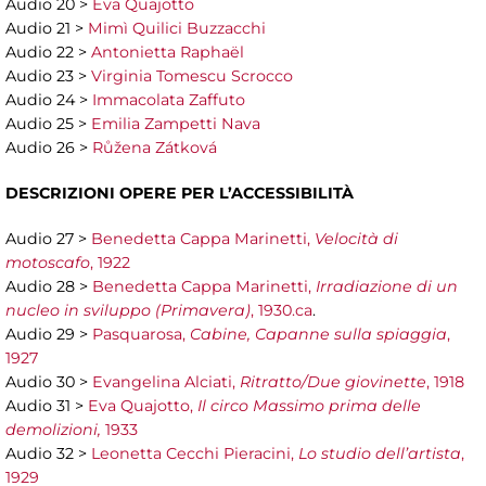
Audio 20 >
Eva Quajotto
Audio 21 >
Mimì Quilici Buzzacchi
Audio 22 >
Antonietta Raphaël
Audio 23 >
Virginia Tomescu Scrocco
Audio 24 >
Immacolata Zaffuto
Audio 25 >
Emilia Zampetti Nava
Audio 26 >
Růžena Zátková
DESCRIZIONI OPERE PER
L’ACCESSIBILITÀ
Audio 27 >
Benedetta Cappa Marinetti,
Velocità di
motoscafo
, 1922
Audio 28 >
Benedetta Cappa Marinetti,
Irradiazione di un
nucleo in sviluppo (Primavera)
, 1930.ca
.
Audio 29 >
Pasquarosa,
Cabine, Capanne sulla spiaggia
,
1927
Audio 30 >
Evangelina Alciati,
Ritratto/Due giovinette
, 1918
Audio 31 >
Eva Quajotto,
Il circo Massimo prima delle
demolizioni,
1933
Audio 32 >
Leonetta Cecchi Pieracini,
Lo studio dell’artista
,
1929