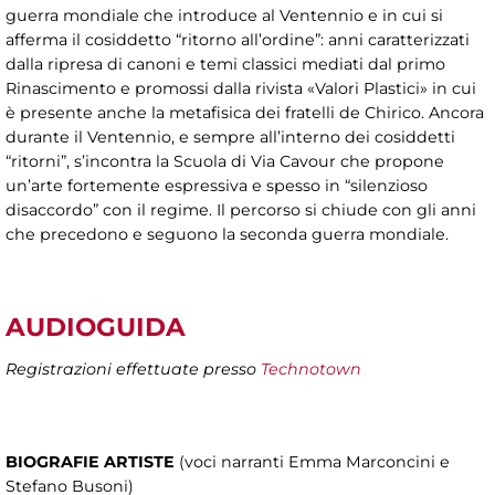
guerra mondiale che introduce al Ventennio e in cui si
afferma il cosiddetto “ritorno all’ordine”: anni caratterizzati
dalla ripresa di canoni e temi classici mediati dal primo
Rinascimento e promossi dalla rivista «Valori Plastici» in cui
è presente anche la metafisica dei fratelli de Chirico. Ancora
durante il Ventennio, e sempre all’interno dei cosiddetti
“ritorni”, s’incontra la Scuola di Via Cavour che propone
un’arte fortemente espressiva e spesso in “silenzioso
disaccordo” con il regime. Il percorso si chiude con gli anni
che precedono e seguono la seconda guerra mondiale.
AUDIOGUIDA
Registrazioni effettuate presso
Technotown
BIOGRAFIE ARTISTE
(voci narranti Emma Marconcini e
Stefano Busoni)