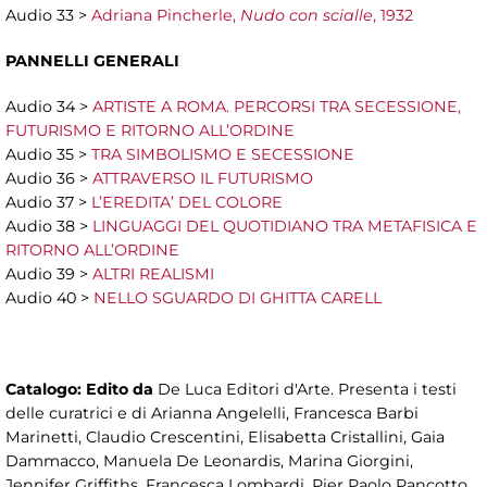
Audio 33 >
Adriana Pincherle,
Nudo con scialle
, 1932
PANNELLI GENERALI
Audio 34 >
ARTISTE A ROMA. PERCORSI TRA SECESSIONE,
FUTURISMO E RITORNO ALL’ORDINE
Audio 35 >
TRA SIMBOLISMO E SECESSIONE
Audio 36 >
ATTRAVERSO IL FUTURISMO
Audio 37 >
L’EREDITA’ DEL COLORE
Audio 38 >
LINGUAGGI DEL QUOTIDIANO TRA METAFISICA E
RITORNO ALL’ORDINE
Audio 39 >
ALTRI REALISMI
Audio 40 >
NELLO SGUARDO DI GHITTA CARELL
Catalogo:
Edito da
De Luca Editori d'Arte. Presenta i testi
delle curatrici e di Arianna Angelelli, Francesca Barbi
Marinetti, Claudio Crescentini, Elisabetta Cristallini, Gaia
Dammacco, Manuela De Leonardis, Marina Giorgini,
Jennifer Griffiths, Francesca Lombardi, Pier Paolo Pancotto,