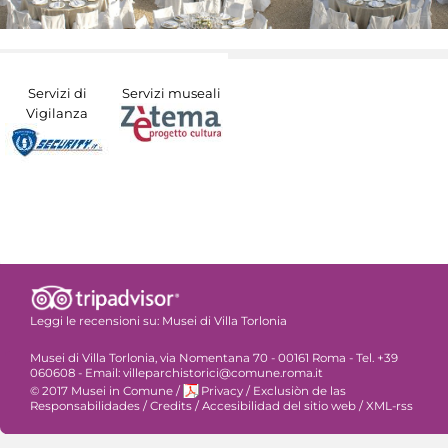
Servizi di
Servizi museali
Vigilanza
Leggi le recensioni su:
Musei di Villa Torlonia
Musei di Villa Torlonia, via Nomentana 70 - 00161 Roma - Tel. +39
060608 - Email: villeparchistorici@comune.roma.it
© 2017 Musei in Comune
/
Privacy
/
Exclusiòn de las
Responsabilidades
/
Credits
/
Accesibilidad del sitio web
/
XML-rss