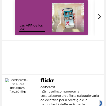
Las APP de los
I Mi
MiC
net
06/10/2018
I @museiincomuneroma
costituiscono un’offerta culturale varia
ed eclettica per il prestigio e la
particolarità delle sedi, per le