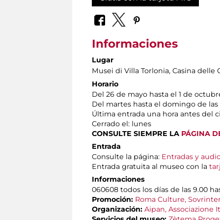
Informaciones
Lugar
Musei di Villa Torlonia
, Casina delle 
Horario
Del 26 de mayo hasta el 1 de octubr
Del martes hasta el domingo de las 
Última entrada una hora antes del c
Cerrado el: lunes
CONSULTE SIEMPRE LA
PÁGINA D
Entrada
Consulte la página:
Entradas y audi
Entrada gratuita al museo con la
tar
Informaciones
060608 todos los días de las 9.00 has
Promoción:
Roma Culture, Sovrinten
Organización:
Aipan, Associazione It
Servicios del museo:
Zètema Proget