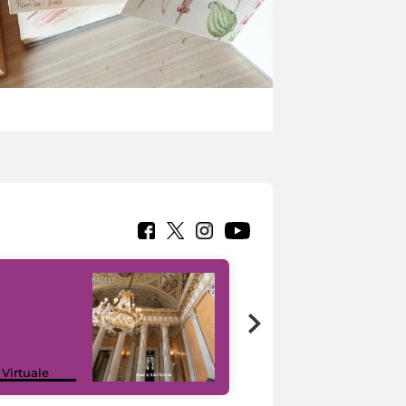
 Virtuale
I like MiC