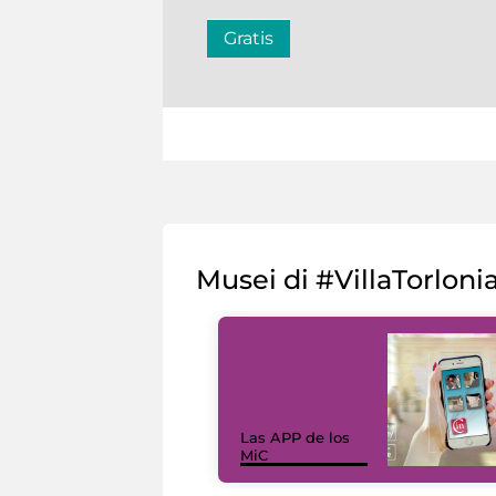
Gratis
Musei di #VillaTorloni
Las APP de los
MiC