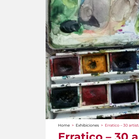
Home
>
Exhibiciones
>
Erratico – 30 artis
You are here
Erratico – 30 