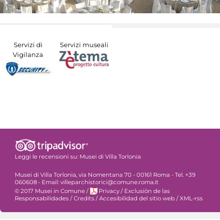
Servizi di
Servizi museali
Vigilanza
Leggi le recensioni su:
Musei di Villa Torlonia
Musei di Villa Torlonia, via Nomentana 70 - 00161 Roma - Tel. +39
060608 - Email: villeparchistorici@comune.roma.it
© 2017 Musei in Comune
/
Privacy
/
Exclusiòn de las
Responsabilidades
/
Credits
/
Accesibilidad del sitio web
/
XML-rss