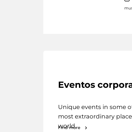
mus
Eventos corpora
Unique events in some o
most extraordinary place
world.
Find more