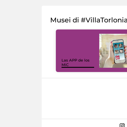
Musei di #VillaTorloni
Las APP de los
MiC