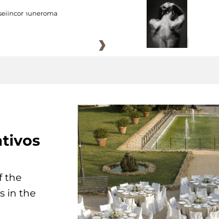
eiincomuneroma
tivos
f the
s in the