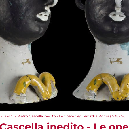
>
aMICi - Pietro Cascella inedito - Le opere degli esordi a Roma (1938-1961)
 Cascella inedito - Le ope