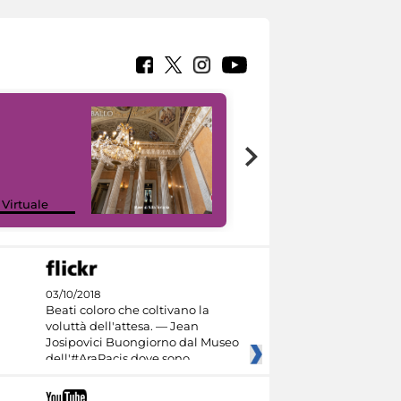
 Virtuale
I like MiC
03/10/2018
Beati coloro che coltivano la
voluttà dell'attesa. — Jean
Josipovici Buongiorno dal Museo
dell'#AraPacis dove sono