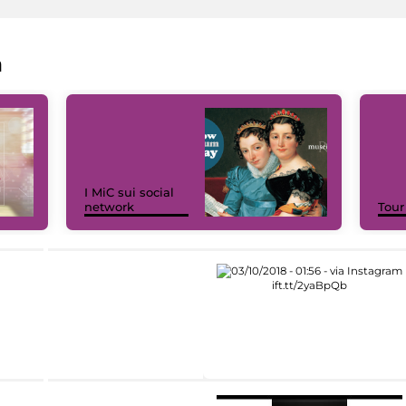
a
I MiC sui social
network
Tour