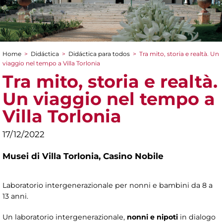
Home
>
Didáctica
>
Didáctica para todos
>
Tra mito, storia e realtà. Un
You are here
viaggio nel tempo a Villa Torlonia
Tra mito, storia e realtà.
Un viaggio nel tempo a
Villa Torlonia
17/12/2022
Musei di Villa Torlonia,
Casino Nobile
Laboratorio intergenerazionale per nonni e bambini da 8 a
13 anni.
Un laboratorio intergenerazionale,
nonni e nipoti
in dialogo