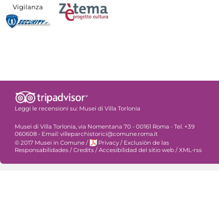
Vigilanza
Leggi le recensioni su:
Musei di Villa Torlonia
Musei di Villa Torlonia, via Nomentana 70 - 00161 Roma - Tel. +39
060608 - Email: villeparchistorici@comune.roma.it
© 2017 Musei in Comune
/
Privacy
/
Exclusiòn de las
Responsabilidades
/
Credits
/
Accesibilidad del sitio web
/
XML-rss