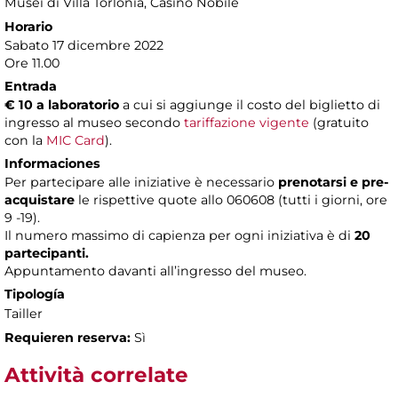
Musei di Villa Torlonia
, Casino Nobile
Horario
Sabato 17 dicembre 2022
Ore 11.00
Entrada
€ 10 a laboratorio
a cui si aggiunge il costo del biglietto di
ingresso al museo secondo
tariffazione vigente
(gratuito
con la
MIC Card
).
Informaciones
​Per partecipare alle iniziative è necessario
prenotarsi e pre-
acquistare
le rispettive quote allo 060608 (tutti i giorni, ore
9 -19).
Il numero massimo di capienza per ogni iniziativa è di
20
partecipanti.
Appuntamento davanti all’ingresso del museo.
Tipología
Tailler
Requieren reserva:
Sì
Attività correlate