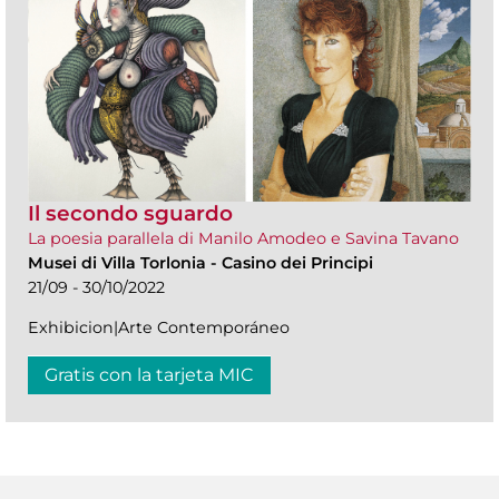
Il secondo sguardo
La poesia parallela di Manilo Amodeo e Savina Tavano
Musei di Villa Torlonia
-
Casino dei Principi
21/09 - 30/10/2022
Exhibicion|Arte Contemporáneo
Gratis con la tarjeta MIC