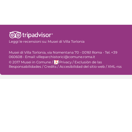
Leggi le recensioni su:
Musei di Villa Torlonia
Musei di Villa Torlonia, via Nomentana 70 - 00161 Roma - Tel. +39
060608 - Email: villeparchistorici@comune.roma.it
© 2017 Musei in Comune
/
Privacy
/
Exclusiòn de las
Responsabilidades
/
Credits
/
Accesibilidad del sitio web
/
XML-rss