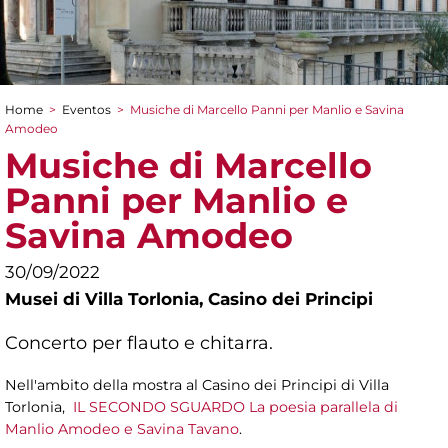
Home
>
Eventos
>
Musiche di Marcello Panni per Manlio e Savina
You are here
Amodeo
Musiche di Marcello
Panni per Manlio e
Savina Amodeo
30/09/2022
Musei di Villa Torlonia,
Casino dei Principi
Concerto per flauto e chitarra.
Nell'ambito della mostra al Casino dei Principi di Villa
Torlonia,
IL SECONDO SGUARDO La poesia parallela di
Manlio Amodeo e Savina Tavano
.