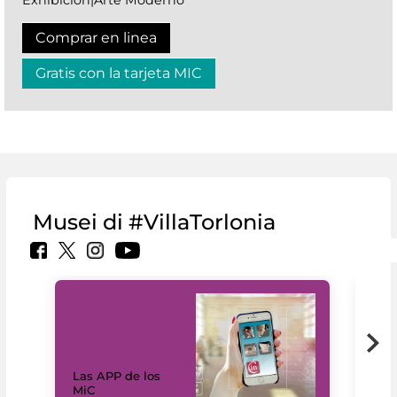
Comprar en linea
Gratis con la tarjeta MIC
Musei di #VillaTorlonia
Las APP de los
I Mi
MiC
net