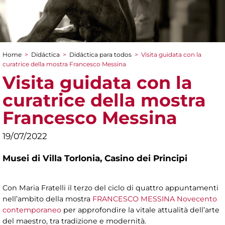
Home
>
Didáctica
>
Didáctica para todos
>
Visita guidata con la
You are here
curatrice della mostra Francesco Messina
Visita guidata con la
curatrice della mostra
Francesco Messina
19/07/2022
Musei di Villa Torlonia,
Casino dei Principi
Con Maria Fratelli il terzo del ciclo di quattro appuntamenti
nell’ambito della mostra
FRANCESCO MESSINA Novecento
contemporaneo
per approfondire la vitale attualità dell’arte
del maestro, tra tradizione e modernità.