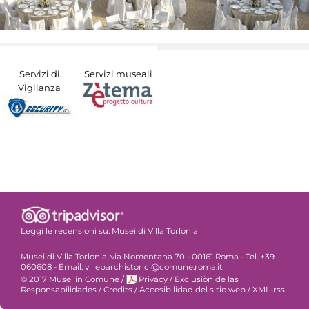
Servizi di
Servizi museali
Vigilanza
Leggi le recensioni su:
Musei di Villa Torlonia
Musei di Villa Torlonia, via Nomentana 70 - 00161 Roma - Tel. +39
060608 - Email: villeparchistorici@comune.roma.it
© 2017 Musei in Comune
/
Privacy
/
Exclusiòn de las
Responsabilidades
/
Credits
/
Accesibilidad del sitio web
/
XML-rss